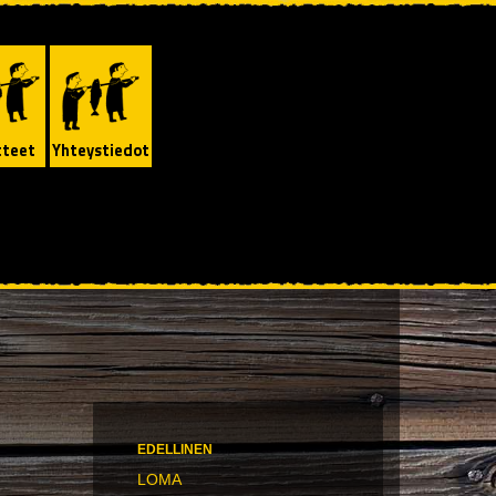
tteet
Yhteystiedot
EDELLINEN
LOMA