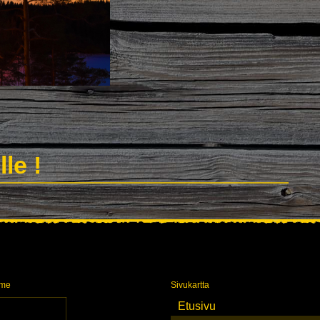
ille !
mme
Sivukartta
Etusivu