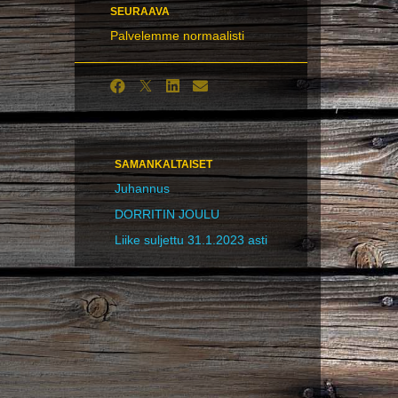
SEURAAVA
Palvelemme normaalisti
SAMANKALTAISET
Juhannus
DORRITIN JOULU
Liike suljettu 31.1.2023 asti