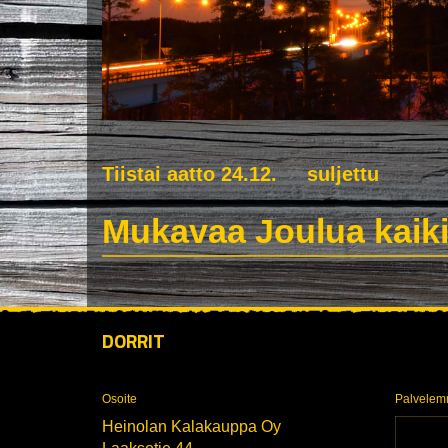
Tiistai aatto 24.12. suljettu
Mukavaa Joulua kaik
DORRIT
Osoite
Palvele
Heinolan Kalakauppa Oy