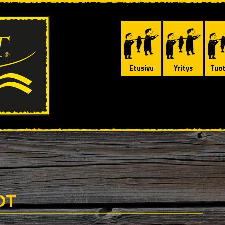
Etusivu
Yritys
Tuo
OT