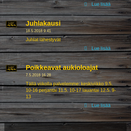
Lue lisää
Juhlakausi
18.5.2018 9.41
Juhlat lähestyvät
Lue lisää
Poikkeavat aukioloajat
7.5.2018 16.28
Tällä viikolla palvelemme: keskiviikko 9.5.
10-16 perjantai 11.5. 10-17 lauantai 12.5. 9-
13
Lue lisää