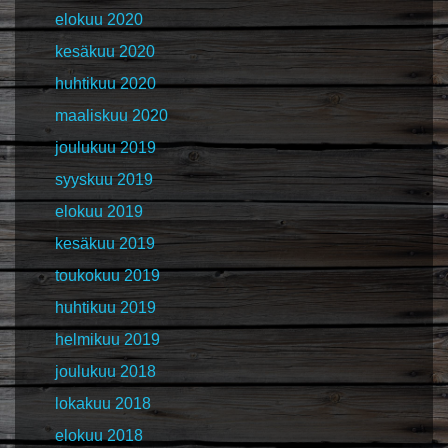
elokuu 2020
kesäkuu 2020
huhtikuu 2020
maaliskuu 2020
joulukuu 2019
syyskuu 2019
elokuu 2019
kesäkuu 2019
toukokuu 2019
huhtikuu 2019
helmikuu 2019
joulukuu 2018
lokakuu 2018
elokuu 2018