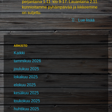
perjantaina 1.11. klo 9-17. Lauantaina 2.11.
kunnioitamme pyhäinpäivää ja liikkeemme
on suljettu.
Lue lisää
ARKISTO
Kaikki
tammikuu 2026
joulukuu 2025
lokakuu 2025
elokuu 2025
kesäkuu 2025
toukokuu 2025
huhtikuu 2025