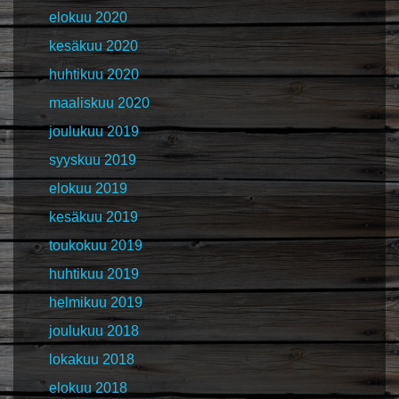
elokuu 2020
kesäkuu 2020
huhtikuu 2020
maaliskuu 2020
joulukuu 2019
syyskuu 2019
elokuu 2019
kesäkuu 2019
toukokuu 2019
huhtikuu 2019
helmikuu 2019
joulukuu 2018
lokakuu 2018
elokuu 2018